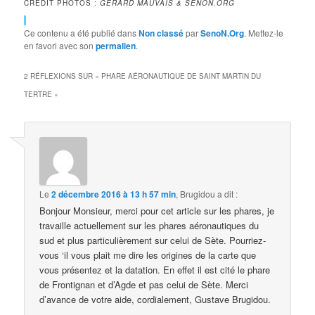
CRÉDIT PHOTOS :
GÉRARD MAUVAIS & SENON.ORG
Ce contenu a été publié dans
Non classé
par
SenoN.Org
. Mettez-le
en favori avec son
permalien
.
2 RÉFLEXIONS SUR «
PHARE AÉRONAUTIQUE DE SAINT MARTIN DU
TERTRE
»
Le
2 décembre 2016 à 13 h 57 min
,
Brugidou
a dit :
Bonjour Monsieur, merci pour cet article sur les phares, je
travaille actuellement sur les phares aéronautiques du
sud et plus particulièrement sur celui de Sète. Pourriez-
vous ‘il vous plait me dire les origines de la carte que
vous présentez et la datation. En effet il est cité le phare
de Frontignan et d’Agde et pas celui de Sète. Merci
d’avance de votre aide, cordialement, Gustave Brugidou.