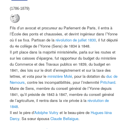
(1786-1879)
Fils d’un avocat et procureur au Parlement de Paris, il entra à
l’École des ponts et chaussées, et devint ingénieur dans l’Yonne
où il se fixa. Partisan de la
révolution de juillet 1830
, il fut député
du 4e collège de l’Yonne (Sens) de 1834 à 1848.
Il prit place dans la majorité ministérielle, parla sur les routes et
sur les caisses d’épargne, fut rapporteur du budget du ministère
du Commerce et des Travaux publics en 1839, du budget en
1841, des lois sur le droit d’enregistrement et sur la taxe des
lettres, et vota pour le
ministère Molé
, pour la dotation du
duc de
Nemours
, contre les incompatibilités, pour l’indemnité
Pritchard
.
Maire de Sens, membre du conseil général de l’Yonne depuis
1841, qu’il préside de 1843 à 1847, membre du conseil général
de l’agriculture, il rentra dans la vie privée à la
révolution de
1848
.
Il est le père d’
Adolphe Vuitry
et le beau-père de
Hugues-Iéna
Darcy
. Sa sœur épousa
Claude Bellaigue
.