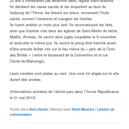
22 ans s’introduisent par effraction dans l’église Saint-Maurice.
Ils dérobent les vases sacrés et les emportent au bout du
faubourg de l’Yonne, les brisent sur place, renversent l’huile
sainte, ouvrent l’ostensoir et mangent les hosties.
Ils furent arrêtés un mois plus tard. Ils reconnaissent les faits,
ainsi que d’autres vols dans les églises de Saint-Martin du tertre,
Maillot, Armeau. Ils seront alors jugés coupables le 9 novembre
et exécutés le même jour. Ils auront le poing droit tranché avant
d’être ensuite brûlés vifs sur le lieu même du « parc de la Croix
des Brûlés » ( entre le boulevard de la Convention et la rue
Cécile-de-Marsangy).
Leurs cendres sont jetées au vent. Une croix fut érigée sur le site
durant des années.
(Informations extraites de l’article paru dans l’Yonne Républicaine
le 21 mai 2013)
Publié dans
Non classé
|
Marqué avec
Saint-Maurice
|
Laisser un
commentaire