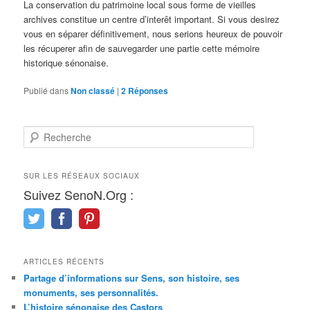
La conservation du patrimoine local sous forme de vieilles
archives constitue un centre d’interêt important. Si vous desirez
vous en séparer définitivement, nous serions heureux de pouvoir
les récuperer afin de sauvegarder une partie cette mémoire
historique sénonaise.
Publié dans
Non classé
|
2
Réponses
R
e
c
h
SUR LES RÉSEAUX SOCIAUX
e
Suivez SenoN.Org :
r
c
h
e
ARTICLES RÉCENTS
Partage d’informations sur Sens, son histoire, ses
monuments, ses personnalités.
L’histoire sénonaise des Castors