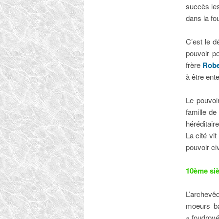
succès les
dans la fo
C’est le d
pouvoir po
frère
Robe
à être ent
Le pouvoir
famille de
héréditaire
La cité vi
pouvoir ci
10ème siè
L’archev
moeurs bar
« foudroyé 