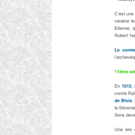
C’est une 
vénérer le
Etienne, q
Robert 1er
Le comte
l’archevêq
11ème siè
En
1015
,
comte Rain
de Blois
.
le Sénonai
Sens devien
Une ère 