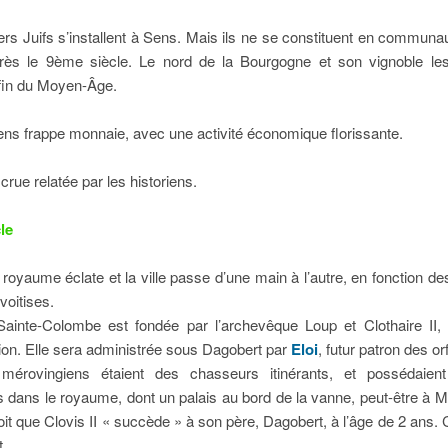
rs Juifs s’installent à Sens. Mais ils ne se constituent en communa
après le 9ème siècle. Le nord de la Bourgogne et son vignoble les 
 fin du Moyen-Âge.
ens frappe monnaie, avec une activité économique florissante.
 crue relatée par les historiens.
le
 royaume éclate et la ville passe d’une main à l’autre, en fonction de
voitises.
Sainte-Colombe est fondée par l’archevêque Loup et Clothaire II, 
tion. Elle sera administrée sous Dagobert par
Eloi
, futur patron des or
mérovingiens étaient des chasseurs itinérants, et possédaient
 dans le royaume, dont un palais au bord de la vanne, peut-être à M
oit que Clovis II « succède » à son père, Dagobert, à l’âge de 2 ans. C
t.