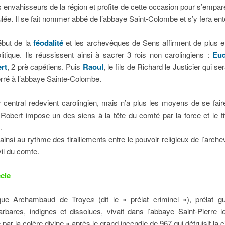
 envahisseurs de la région et profite de cette occasion pour s’empa
ulée. Il se fait nommer abbé de l’abbaye Saint-Colombe et s’y fera ent
ébut de la
féodalité
et les archevêques de Sens affirment de plus en
litique. Ils réussissent ainsi à sacrer 3 rois non carolingiens :
Eu
rt
, 2 prè capétiens. Puis
Raoul
, le fils de Richard le Justicier qui ser
erré à l’abbaye Sainte-Colombe.
 central redevient carolingien, mais n’a plus les moyens de se faire
 Robert impose un des siens à la tête du comté par la force et le ti
.
t ainsi au rythme des tiraillements entre le pouvoir religieux de l’arche
vil du comte.
cle
êque Archambaud de Troye
s
(dit le « prélat criminel »), prélat g
bares, indignes et dissolues, vivait dans l’abbaye Saint-Pierre le 
par la colère divine » après le grand incendie de 967 qui détruisit la ci