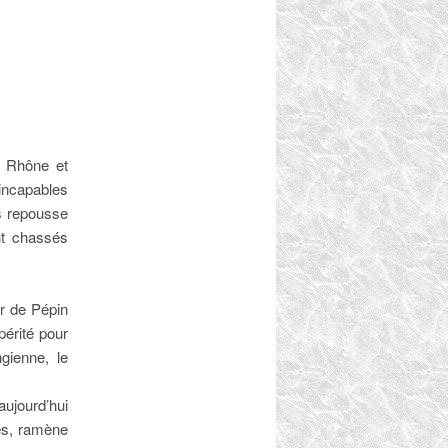
u Rhône et
incapables
es repousse
nt chassés
ir de Pépin
périté pour
gienne, le
aujourd’hui
les, ramène