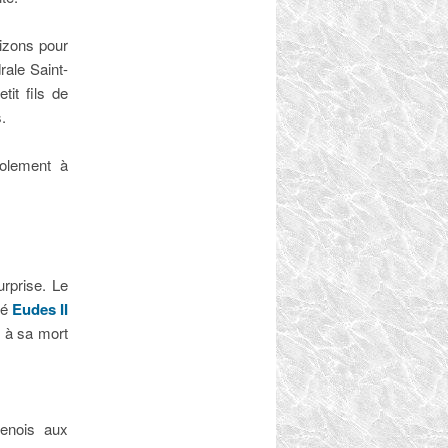
rizons pour
rale Saint-
tit fils de
.
iolement à
rprise. Le
ié
Eudes II
t à sa mort
enois aux