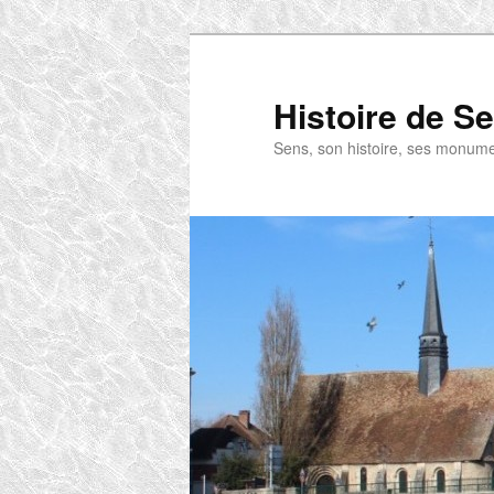
Aller
au
contenu
Histoire de S
principal
Sens, son histoire, ses monum