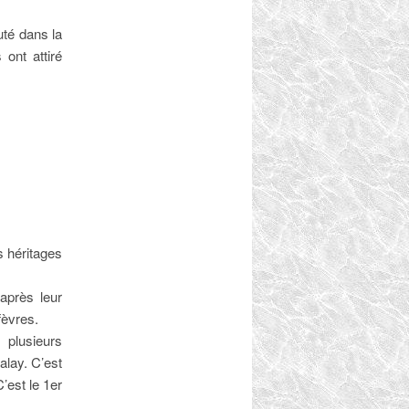
uté dans la
ont attiré
s héritages
après leur
fèvres.
 plusieurs
alay. C’est
’est le 1er