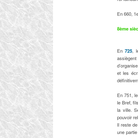
En 660, 1e
8ème sièc
En
725
, 
assiègent
d’organise
et les é
définitive
En 751, le
le Bref, f
la ville.
pouvoir re
Il reste d
une partie