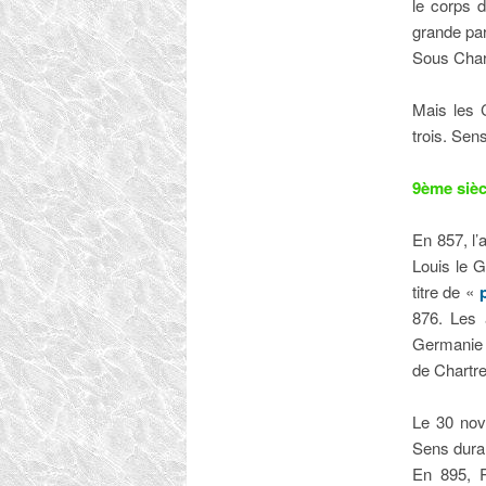
le corps 
grande par
Sous Char
Mais les C
trois. Sens
9ème sièc
En 857, l’
Louis le G
titre de «
876. Les 
Germani
de
Chartr
Le 30 no
Sens duran
En 895, R