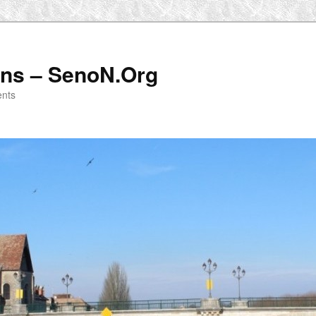
ens – SenoN.Org
ents