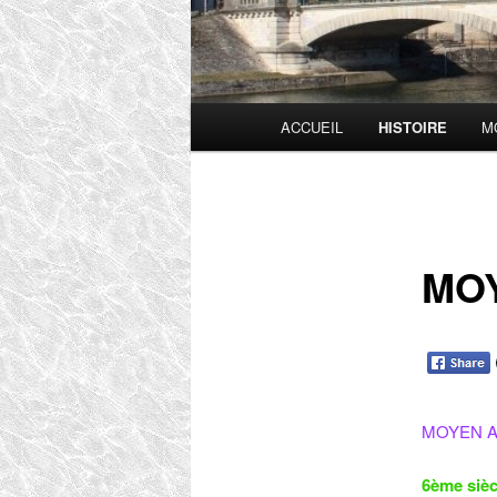
Menu
ACCUEIL
HISTOIRE
M
principal
MO
MOYEN 
6ème sièc