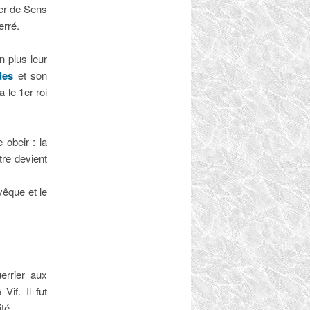
rer de Sens
erré.
 plus leur
des
et son
a le 1er roi
 obeir : la
tre devient
vêque et le
uerrier aux
Vif. Il fut
té.