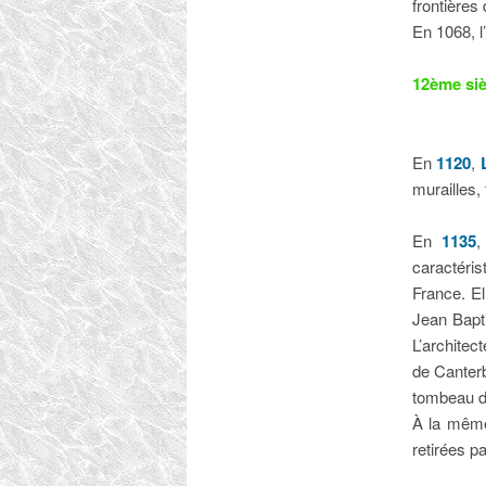
frontières
En 1068, l
12ème siè
En
1120
,
murailles,
En
1135
,
caractéris
France. El
Jean Bapti
L’architec
de Canterb
tombeau d
À la même 
retirées p